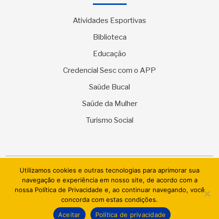
Atividades Esportivas
Biblioteca
Educação
Credencial Sesc com o APP
Saúde Bucal
Saúde da Mulher
Turismo Social
Utilizamos cookies e outras tecnologias para aprimorar sua
© 2026 SESC Sergipe - Serviço Social do Comércio. Todos os
navegação e experiência em nosso site, de acordo com a
direitos reservados.
nossa Política de Privacidade e, ao continuar navegando, você
concorda com estas condições.
AI.BRAZIL TECHNOLOGIES & DATACENTER LTDA
Aceitar
Política de privacidade