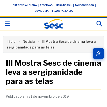
Skip
conteúdo
|
|
|
|
CREDENCIAL PLENA
RESERVAS
MESA BRASIL
FALE CONOSCO
to
|
OUVIDORIA
TRANSPARÊNCIA
content
Início
Notícia
III Mostra Sesc de cinema leva a
sergipanidade para as telas
III Mostra Sesc de cinema
leva a sergipanidade
para as telas
Publicado em 21 de novembro de 2019