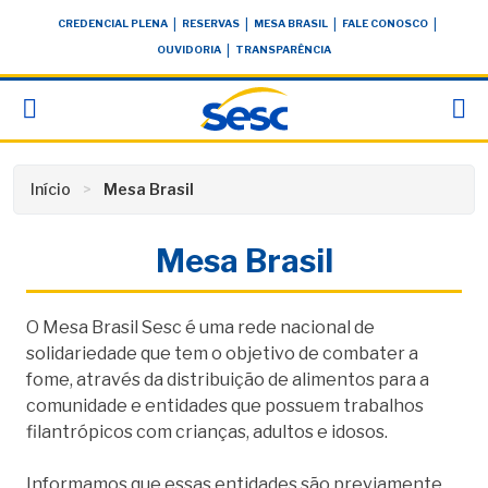
Skip
conteúdo
|
|
|
|
CREDENCIAL PLENA
RESERVAS
MESA BRASIL
FALE CONOSCO
to
|
OUVIDORIA
TRANSPARÊNCIA
content
Início
Mesa Brasil
Mesa Brasil
O Mesa Brasil Sesc é uma rede nacional de
solidariedade que tem o objetivo de combater a
fome, através da distribuição de alimentos para a
comunidade e entidades que possuem trabalhos
filantrópicos com crianças, adultos e idosos.
Informamos que essas entidades são previamente