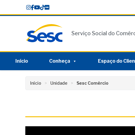
Skip
conteúdo
to
content
Serviço Social do Comér
Início
Conheça
Espaço do Clie
Início
Unidade
Sesc Comércio