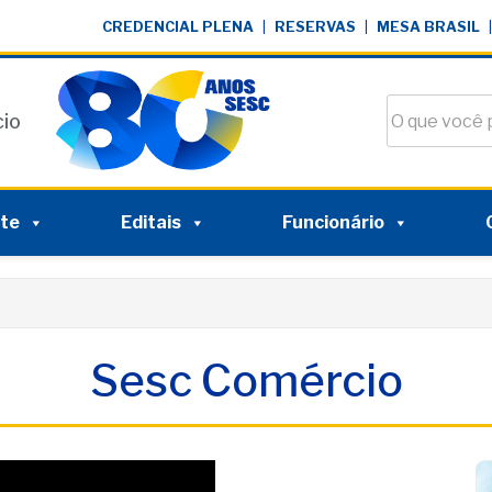
CREDENCIAL PLENA
|
RESERVAS
|
MESA BRASIL
|
Buscar no si
cio
nte
Editais
Funcionário
Sesc Comércio