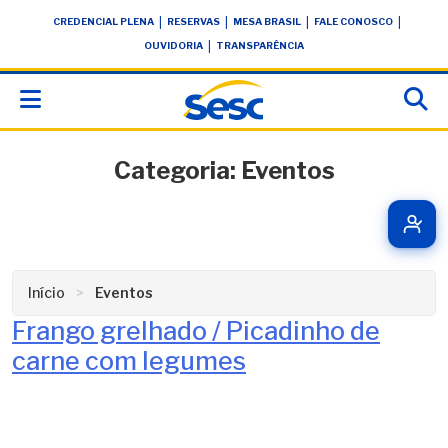
Skip
conteúdo
|
|
|
|
CREDENCIAL PLENA
RESERVAS
MESA BRASIL
FALE CONOSCO
to
|
OUVIDORIA
TRANSPARÊNCIA
content
Categoria:
Eventos
Início
Eventos
Frango grelhado / Picadinho de
carne com legumes