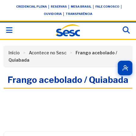
Skip
conteúdo
|
|
|
|
CREDENCIAL PLENA
RESERVAS
MESA BRASIL
FALE CONOSCO
to
|
OUVIDORIA
TRANSPARÊNCIA
content
Início
Acontece no Sesc
Frango acebolado /
Quiabada
Frango acebolado / Quiabada