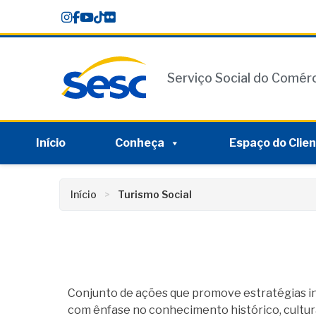
Skip
conteúdo
to
content
Serviço Social do Comér
Início
Conheça
Espaço do Clie
Início
Turismo Social
Conjunto de ações que promove estratégias inc
com ênfase no conhecimento histórico, cultural