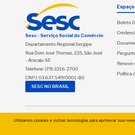
Espaço 
Boleto O
Credenci
Sesc - Serviço Social do Comércio
Docume
Departamento Regional Sergipe
Rua Dom José Thomaz, 235, São José
Pergunt
- Aracaju-SE
Renove 
Telefone:
(79) 3216-2700
Política
CNPJ: 03.637.549/0001-80
SESC NO BRASIL
© 2026 
Utilizamos cookies e outras tecnologias para aprimorar sua nav