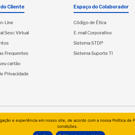
do Cliente
Espaço do Colaborador
n-Line
Código de Ética
al Sesc Virtual
E-mail Corporativo
ntos
Sistema STDP
as Frequentes
Sistema Suporte TI
seu cartão
 de Privacidade
SESC Sergipe - Serviço Social do Comércio. Todos os direitos res
egação e experiência em nosso site, de acordo com a nossa Política de
condições.
AI.BRAZIL TECHNOLOGIES & DATACENTER LTDA