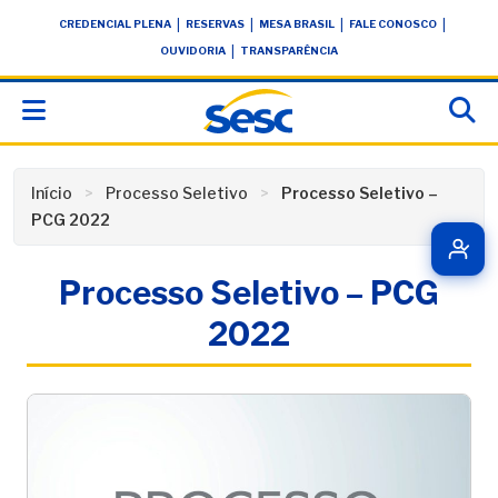
Skip
conteúdo
|
|
|
|
CREDENCIAL PLENA
RESERVAS
MESA BRASIL
FALE CONOSCO
to
|
OUVIDORIA
TRANSPARÊNCIA
content
Início
Processo Seletivo
Processo Seletivo –
PCG 2022
Processo Seletivo – PCG
2022