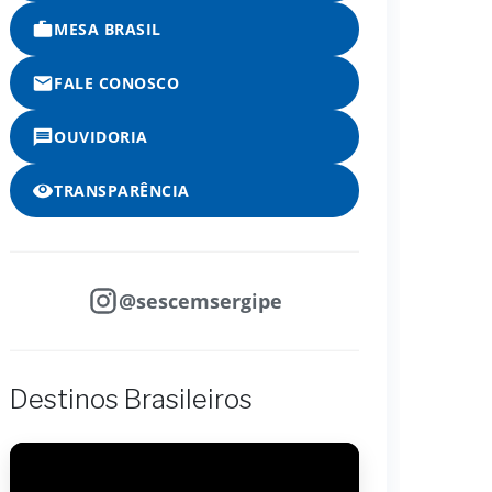
MESA BRASIL
FALE CONOSCO
OUVIDORIA
TRANSPARÊNCIA
@sescemsergipe
Destinos Brasileiros