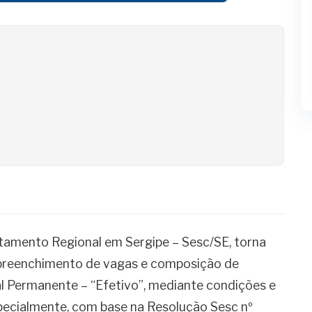
 Seletivo
mento Regional em Sergipe – Sesc/SE, torna
 preenchimento de vagas e composição de
l Permanente – “Efetivo”, mediante condições e
especialmente, com base na Resolução Sesc nº