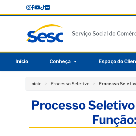
Skip
conteúdo
to
content
Serviço Social do Comér
Início
Conheça
Espaço do Clie
Início
Processo Seletivo
Processo Seletiv
Processo Seletivo
Função: