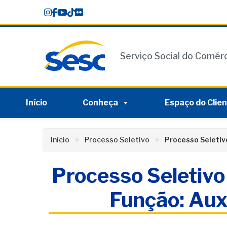
Skip
conteúdo
to
content
Serviço Social do Comér
Início
Conheça
Espaço do Clie
Início
Processo Seletivo
Processo Seletivo
Processo Seletivo
Função: Auxi