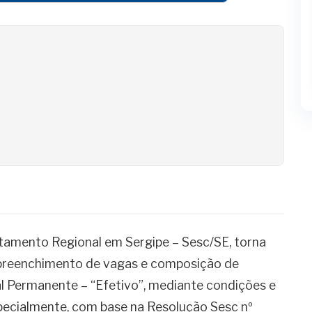
 Seletivo
mento Regional em Sergipe – Sesc/SE, torna
 preenchimento de vagas e composição de
l Permanente – “Efetivo”, mediante condições e
especialmente, com base na Resolução Sesc nº