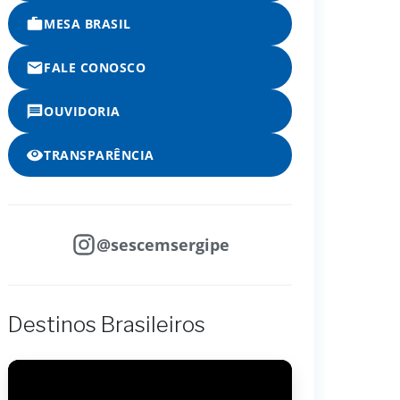
MESA BRASIL
FALE CONOSCO
OUVIDORIA
TRANSPARÊNCIA
@sescemsergipe
Destinos Brasileiros