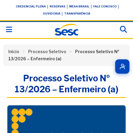
Skip
conteúdo
|
|
|
|
CREDENCIAL PLENA
RESERVAS
MESA BRASIL
FALE CONOSCO
to
|
OUVIDORIA
TRANSPARÊNCIA
content
Início
Processo Seletivo
Processo Seletivo Nº
13/2026 – Enfermeiro (a)
Processo Seletivo Nº
13/2026 – Enfermeiro (a)