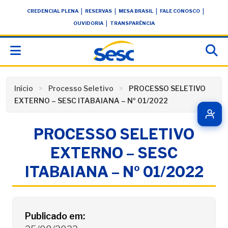
Skip
conteúdo
|
|
|
|
CREDENCIAL PLENA
RESERVAS
MESA BRASIL
FALE CONOSCO
to
|
OUVIDORIA
TRANSPARÊNCIA
content
Início
Processo Seletivo
PROCESSO SELETIVO
EXTERNO – SESC ITABAIANA – Nº 01/2022
PROCESSO SELETIVO
EXTERNO – SESC
ITABAIANA – Nº 01/2022
Detalhes do Processo Seletivo
Publicado em: