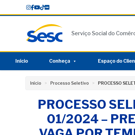
Skip
conteúdo
to
content
Serviço Social do Comér
Início
Conheça
Espaço do Clie
Início
Processo Seletivo
PROCESSO SELET
PROCESSO SEL
01/2024 – P
VAGA POR TE