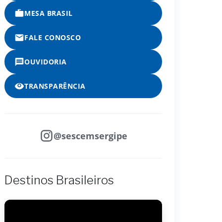
MESA BRASIL
FALE CONOSCO
OUVIDORIA
TRANSPARÊNCIA
@sescemsergipe
Destinos Brasileiros