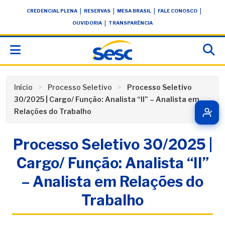
Skip
conteúdo
|
|
|
|
CREDENCIAL PLENA
RESERVAS
MESA BRASIL
FALE CONOSCO
to
|
OUVIDORIA
TRANSPARÊNCIA
content
Início
Processo Seletivo
Processo Seletivo
30/2025 | Cargo/ Função: Analista “II” – Analista em
Relações do Trabalho
Processo Seletivo 30/2025 |
Cargo/ Função: Analista “II”
– Analista em Relações do
Trabalho