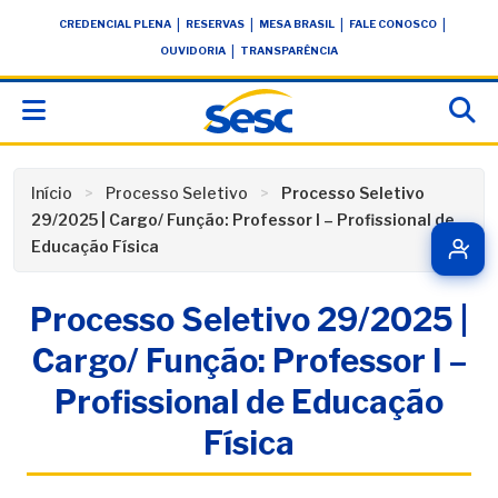
Skip
conteúdo
|
|
|
|
CREDENCIAL PLENA
RESERVAS
MESA BRASIL
FALE CONOSCO
to
|
OUVIDORIA
TRANSPARÊNCIA
content
Início
Processo Seletivo
Processo Seletivo
29/2025 | Cargo/ Função: Professor I – Profissional de
Educação Física
Processo Seletivo 29/2025 |
Cargo/ Função: Professor I –
Profissional de Educação
Física