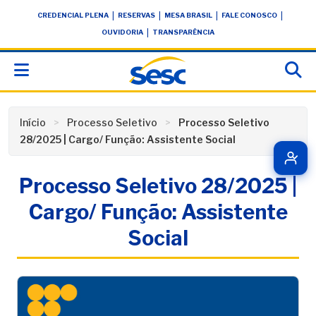
Skip
conteúdo
|
|
|
|
CREDENCIAL PLENA
RESERVAS
MESA BRASIL
FALE CONOSCO
to
|
OUVIDORIA
TRANSPARÊNCIA
content
Início
Processo Seletivo
Processo Seletivo
28/2025 | Cargo/ Função: Assistente Social
Processo Seletivo 28/2025 |
Cargo/ Função: Assistente
Social