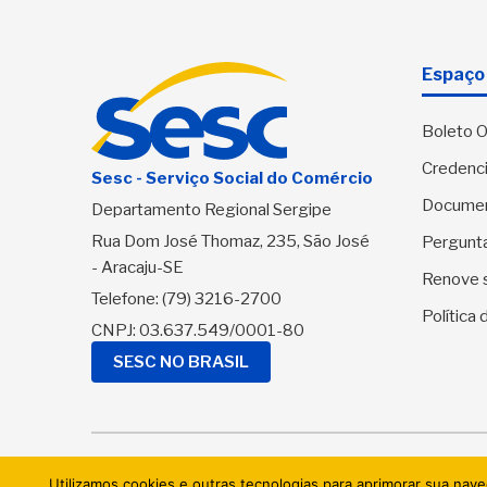
Espaço 
Boleto O
Credenci
Sesc - Serviço Social do Comércio
Docume
Departamento Regional Sergipe
Rua Dom José Thomaz, 235, São José
Pergunt
- Aracaju-SE
Renove 
Telefone:
(79) 3216-2700
Política
CNPJ: 03.637.549/0001-80
SESC NO BRASIL
© 2026 
Utilizamos cookies e outras tecnologias para aprimorar sua nav