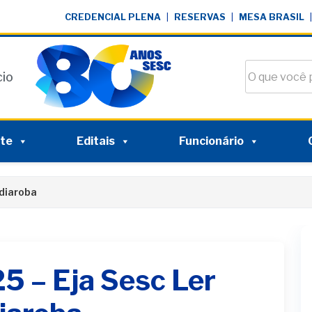
CREDENCIAL PLENA
|
RESERVAS
|
MESA BRASIL
|
Buscar no si
cio
nte
Editais
Funcionário
ndiaroba
5 – Eja Sesc Ler