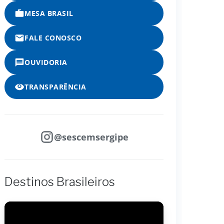
MESA BRASIL
FALE CONOSCO
OUVIDORIA
TRANSPARÊNCIA
@sescemsergipe
Destinos Brasileiros