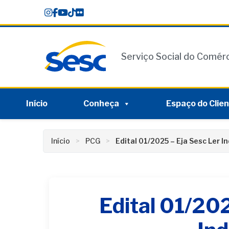
Skip
conteúdo
to
content
Serviço Social do Comér
Início
Conheça
Espaço do Clie
Início
PCG
Edital 01/2025 – Eja Sesc Ler I
Edital 01/202