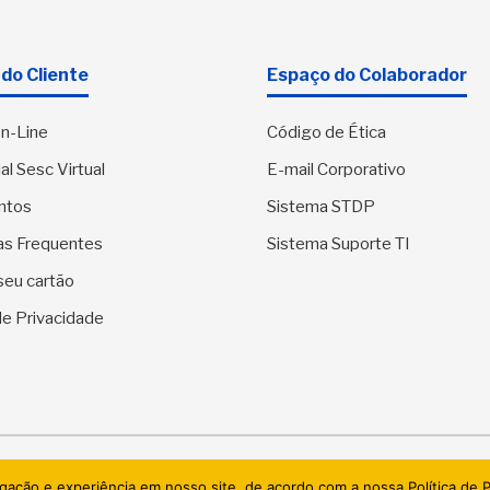
do Cliente
Espaço do Colaborador
n-Line
Código de Ética
al Sesc Virtual
E-mail Corporativo
ntos
Sistema STDP
as Frequentes
Sistema Suporte TI
seu cartão
 de Privacidade
SESC Sergipe - Serviço Social do Comércio. Todos os direitos res
egação e experiência em nosso site, de acordo com a nossa Política de