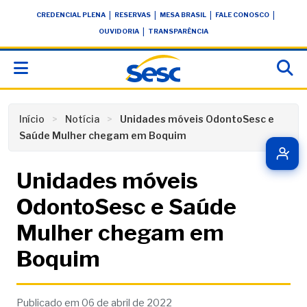
Skip
conteúdo
|
|
|
|
CREDENCIAL PLENA
RESERVAS
MESA BRASIL
FALE CONOSCO
to
|
OUVIDORIA
TRANSPARÊNCIA
content
Início
Notícia
Unidades móveis OdontoSesc e
Saúde Mulher chegam em Boquim
Unidades móveis
OdontoSesc e Saúde
Mulher chegam em
Boquim
Publicado em 06 de abril de 2022