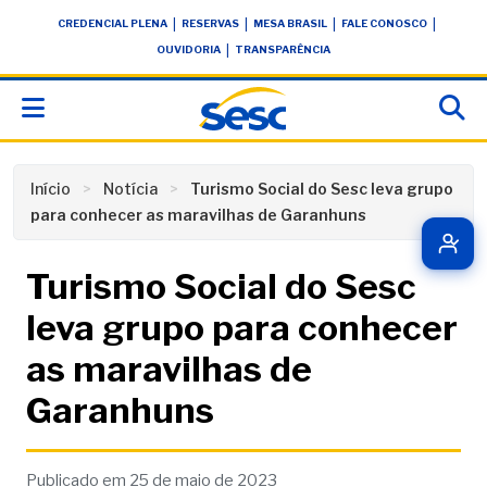
Skip
conteúdo
|
|
|
|
CREDENCIAL PLENA
RESERVAS
MESA BRASIL
FALE CONOSCO
to
|
OUVIDORIA
TRANSPARÊNCIA
content
Início
Notícia
Turismo Social do Sesc leva grupo
para conhecer as maravilhas de Garanhuns
Turismo Social do Sesc
leva grupo para conhecer
as maravilhas de
Garanhuns
Publicado em 25 de maio de 2023