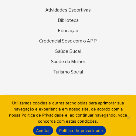
Atividades Esportivas
Biblioteca
Educação
Credencial Sesc com o APP
Saúde Bucal
Saúde da Mulher
Turismo Social
Utilizamos cookies e outras tecnologias para aprimorar sua
© 2026 SESC Sergipe - Serviço Social do Comércio. Todos os
navegação e experiência em nosso site, de acordo com a
direitos reservados.
nossa Política de Privacidade e, ao continuar navegando, você
concorda com estas condições.
AI.BRAZIL TECHNOLOGIES & DATACENTER LTDA
Aceitar
Política de privacidade