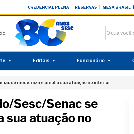
CREDENCIAL PLENA
|
RESERVAS
|
MESA BRASIL
|
Buscar no si
cio
nte
Editais
Funcionário
nac se moderniza e amplia sua atuação no interior
io/Sesc/Senac se
a sua atuação no