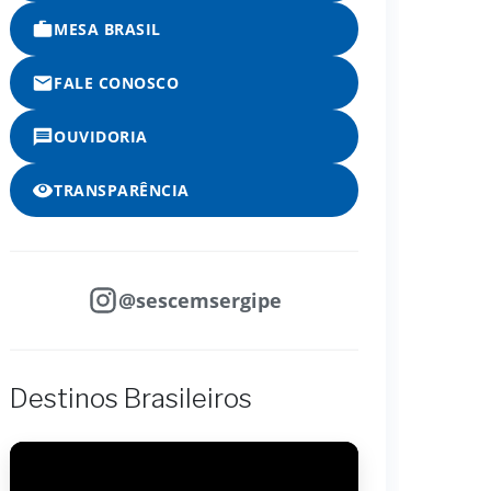
MESA BRASIL
FALE CONOSCO
OUVIDORIA
TRANSPARÊNCIA
@sescemsergipe
Destinos Brasileiros