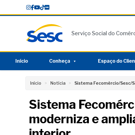
Skip
conteúdo
to
content
Serviço Social do Comér
Início
Conheça
Espaço do Clie
Início
Notícia
Sistema Fecomércio/Sesc/Se
Sistema Fecomérc
moderniza e ampli
interior