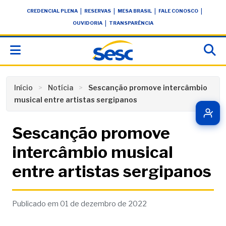
Skip
conteúdo
|
|
|
|
CREDENCIAL PLENA
RESERVAS
MESA BRASIL
FALE CONOSCO
to
|
OUVIDORIA
TRANSPARÊNCIA
content
Início
Notícia
Sescanção promove intercâmbio
musical entre artistas sergipanos
Sescanção promove
intercâmbio musical
entre artistas sergipanos
Publicado em 01 de dezembro de 2022