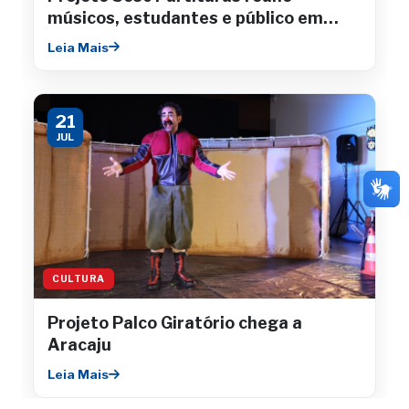
músicos, estudantes e público em
concertos gratuitos
Leia Mais
21
JUL
CULTURA
Projeto Palco Giratório chega a
Aracaju
Leia Mais