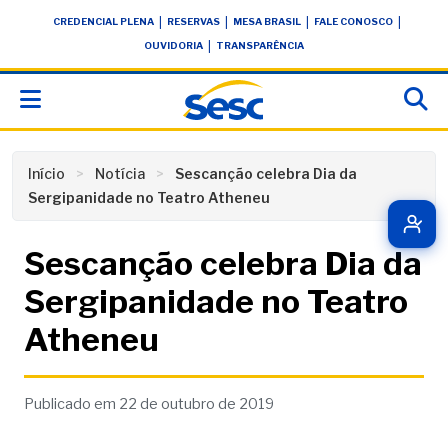
Skip
conteúdo
|
|
|
|
CREDENCIAL PLENA
RESERVAS
MESA BRASIL
FALE CONOSCO
to
|
OUVIDORIA
TRANSPARÊNCIA
content
Início
Notícia
Sescanção celebra Dia da
Sergipanidade no Teatro Atheneu
Sescanção celebra Dia da
Sergipanidade no Teatro
Atheneu
Publicado em 22 de outubro de 2019