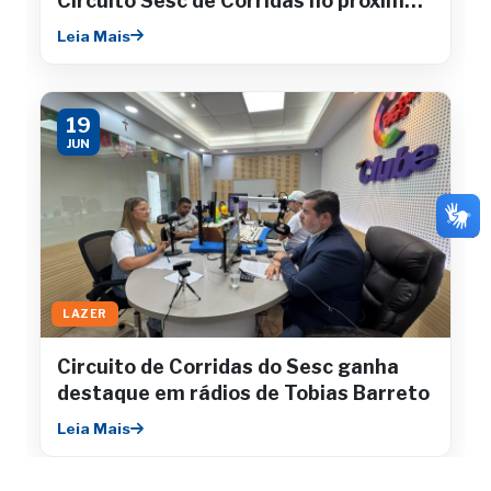
Circuito Sesc de Corridas no próximo
sábado
Leia Mais
19
JUN
LAZER
Circuito de Corridas do Sesc ganha
destaque em rádios de Tobias Barreto
Leia Mais