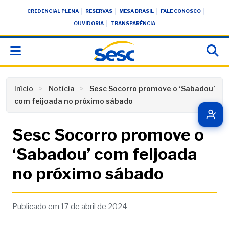
Skip
conteúdo
|
|
|
|
CREDENCIAL PLENA
RESERVAS
MESA BRASIL
FALE CONOSCO
to
|
OUVIDORIA
TRANSPARÊNCIA
content
Início
Notícia
Sesc Socorro promove o ‘Sabadou’
com feijoada no próximo sábado
Sesc Socorro promove o
‘Sabadou’ com feijoada
no próximo sábado
Publicado em 17 de abril de 2024