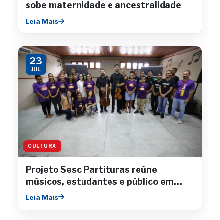
sobe maternidade e ancestralidade
Leia Mais
23
JUL
CULTURA
Projeto Sesc Partituras reúne
músicos, estudantes e público em
concertos gratuitos
Leia Mais