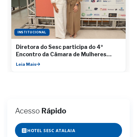
INSTITUCIONAL
Diretora do Sesc participa do 4º
Encontro da Câmara de Mulheres
Empresárias da Fecomércio
Leia Mais
Acesso
Rápido
HOTEL SESC ATALAIA