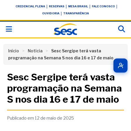
Skip
conteúdo
|
|
|
|
CREDENCIAL PLENA
RESERVAS
MESA BRASIL
FALE CONOSCO
to
|
OUVIDORIA
TRANSPARÊNCIA
content
Início
Notícia
Sesc Sergipe terá vasta
programação na Semana S nos dia 16 e 17 de maio
Sesc Sergipe terá vasta
programação na Semana
S nos dia 16 e 17 de maio
Publicado em 12 de maio de 2025