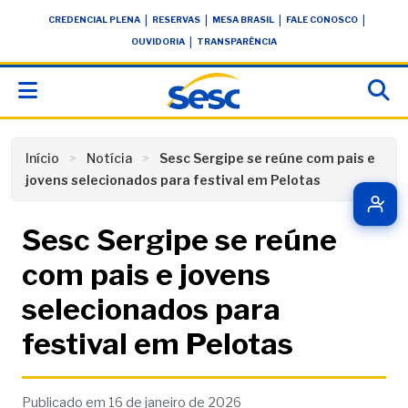
Skip
conteúdo
|
|
|
|
CREDENCIAL PLENA
RESERVAS
MESA BRASIL
FALE CONOSCO
to
|
OUVIDORIA
TRANSPARÊNCIA
content
Início
Notícia
Sesc Sergipe se reúne com pais e
jovens selecionados para festival em Pelotas
Sesc Sergipe se reúne
com pais e jovens
selecionados para
festival em Pelotas
Publicado em 16 de janeiro de 2026