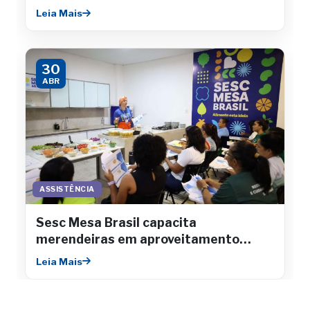
Sergipe
Leia Mais
30
ABR
ASSISTÊNCIA
Sesc Mesa Brasil capacita
merendeiras em aproveitamento
integral de alimentos
Leia Mais