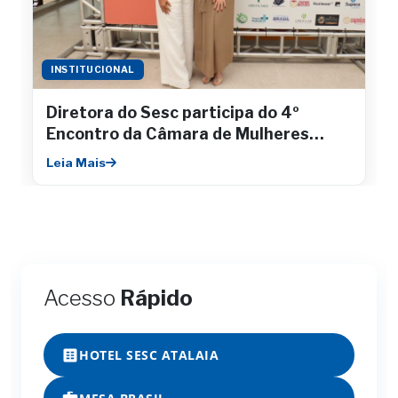
INSTITUCIONAL
Diretora do Sesc participa do 4º
Encontro da Câmara de Mulheres
Empresárias da Fecomércio
Leia Mais
Acesso
Rápido
HOTEL SESC ATALAIA