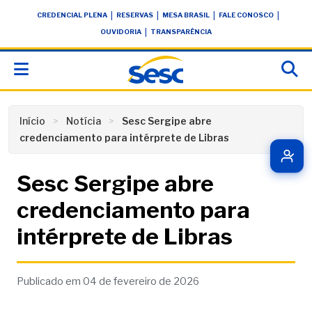
Skip
conteúdo
|
|
|
|
CREDENCIAL PLENA
RESERVAS
MESA BRASIL
FALE CONOSCO
to
|
OUVIDORIA
TRANSPARÊNCIA
content
Início
Notícia
Sesc Sergipe abre
credenciamento para intérprete de Libras
Sesc Sergipe abre
credenciamento para
intérprete de Libras
Publicado em 04 de fevereiro de 2026