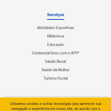
Serviços
Atividades Esportivas
Biblioteca
Educação
Credencial Sesc com o APP
Saúde Bucal
Saúde da Mulher
Turismo Social
Utilizamos cookies e outras tecnologias para aprimorar sua
© 2026 SESC Sergipe - Serviço Social do Comércio. Todos os
navegação e experiência em nosso site, de acordo com a
direitos reservados.