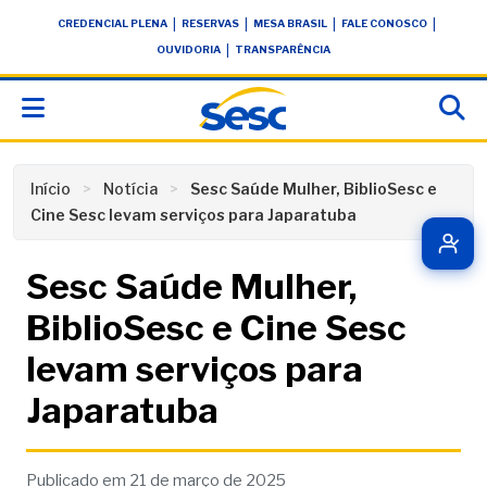
Skip
conteúdo
|
|
|
|
CREDENCIAL PLENA
RESERVAS
MESA BRASIL
FALE CONOSCO
to
|
OUVIDORIA
TRANSPARÊNCIA
content
Início
Notícia
Sesc Saúde Mulher, BiblioSesc e
Cine Sesc levam serviços para Japaratuba
Sesc Saúde Mulher,
BiblioSesc e Cine Sesc
levam serviços para
Japaratuba
Publicado em 21 de março de 2025