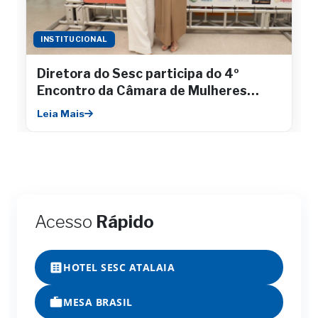
INSTITUCIONAL
Diretora do Sesc participa do 4º
Encontro da Câmara de Mulheres
Empresárias da Fecomércio
Leia Mais
Acesso
Rápido
HOTEL SESC ATALAIA
MESA BRASIL