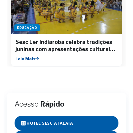
EDUCAÇÃO
Sesc Ler Indiaroba celebra tradições
juninas com apresentações culturais e
integração comunitária
Leia Mais
Acesso
Rápido
HOTEL SESC ATALAIA