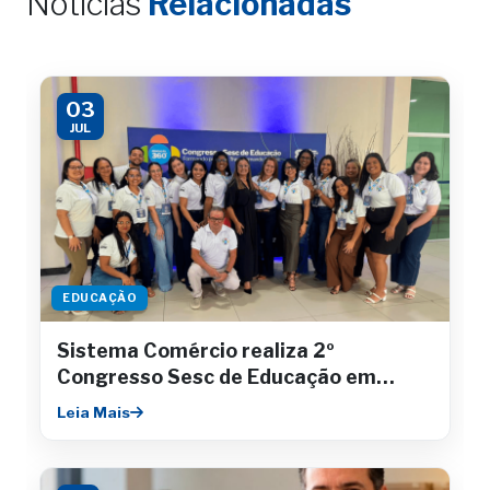
Notícias
Relacionadas
03
JUL
EDUCAÇÃO
Sistema Comércio realiza 2º
Congresso Sesc de Educação em
Aracaju
Leia Mais