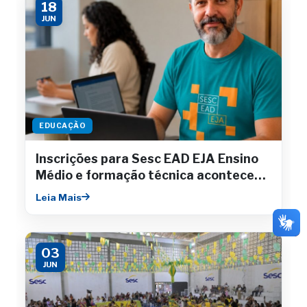
18
JUN
EDUCAÇÃO
Inscrições para Sesc EAD EJA Ensino
Médio e formação técnica acontecem
até julho
Leia Mais
03
JUN