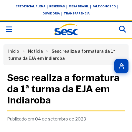
Skip
conteúdo
|
|
|
|
CREDENCIAL PLENA
RESERVAS
MESA BRASIL
FALE CONOSCO
to
|
OUVIDORIA
TRANSPARÊNCIA
content
Início
Notícia
Sesc realiza a formatura da 1ª
turma da EJA em Indiaroba
Sesc realiza a formatura
da 1ª turma da EJA em
Indiaroba
Publicado em 04 de setembro de 2023