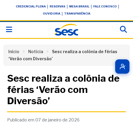
Skip
conteúdo
|
|
|
|
CREDENCIAL PLENA
RESERVAS
MESA BRASIL
FALE CONOSCO
to
|
OUVIDORIA
TRANSPARÊNCIA
content
Início
Notícia
Sesc realiza a colônia de férias
‘Verão com Diversão’
Sesc realiza a colônia de
férias ‘Verão com
Diversão’
Publicado em 07 de janeiro de 2026