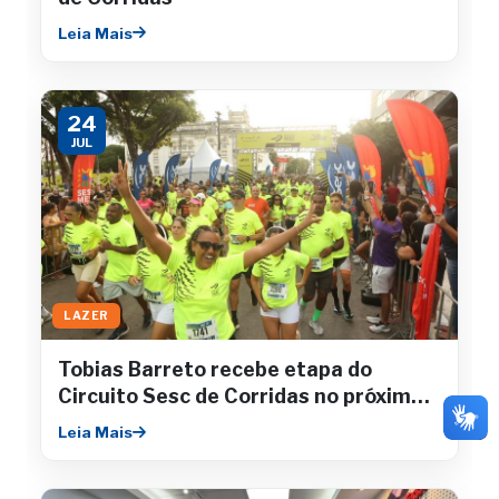
Leia Mais
24
JUL
LAZER
Tobias Barreto recebe etapa do
Circuito Sesc de Corridas no próximo
sábado
Leia Mais