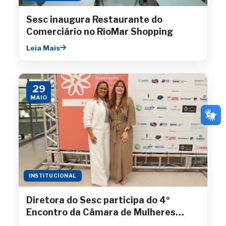
Sesc inaugura Restaurante do
Comerciário no RioMar Shopping
Leia Mais
29
MAIO
INSTITUCIONAL
Diretora do Sesc participa do 4º
Encontro da Câmara de Mulheres
Empresárias da Fecomércio