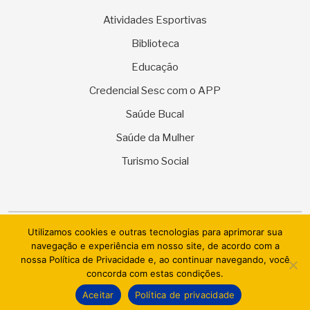
Atividades Esportivas
Biblioteca
Educação
Credencial Sesc com o APP
Saúde Bucal
Saúde da Mulher
Turismo Social
Utilizamos cookies e outras tecnologias para aprimorar sua
© 2026 SESC Sergipe - Serviço Social do Comércio. Todos os
navegação e experiência em nosso site, de acordo com a
direitos reservados.
nossa Política de Privacidade e, ao continuar navegando, você
concorda com estas condições.
AI.BRAZIL TECHNOLOGIES & DATACENTER LTDA
Aceitar
Política de privacidade