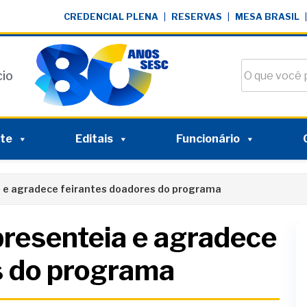
CREDENCIAL PLENA
|
RESERVAS
|
MESA BRASIL
|
Buscar no si
cio
nte
Editais
Funcionário
a e agradece feirantes doadores do programa
presenteia e agradece
s do programa