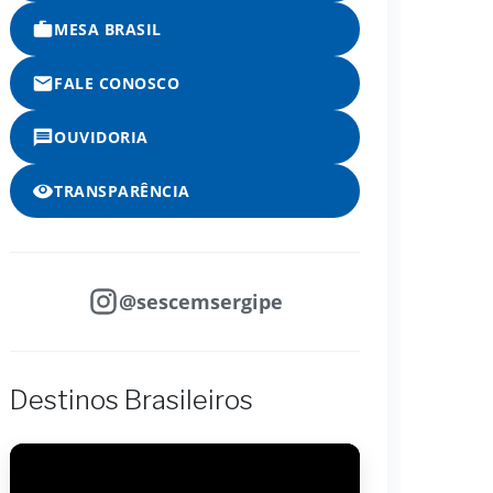
MESA BRASIL
FALE CONOSCO
OUVIDORIA
TRANSPARÊNCIA
@sescemsergipe
Destinos Brasileiros