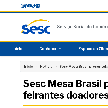
Skip
conteúdo
to
content
Serviço Social do Comér
Início
Conheça
Espaço do Clie
Início
Notícia
Sesc Mesa Brasil presentei
Sesc Mesa Brasil 
feirantes doadore