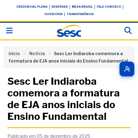
Skip
conteúdo
|
|
|
|
CREDENCIAL PLENA
RESERVAS
MESA BRASIL
FALE CONOSCO
to
|
OUVIDORIA
TRANSPARÊNCIA
content
Início
Notícia
Sesc Ler Indiaroba comemora a
formatura de EJA anos iniciais do Ensino Fundamental
Sesc Ler Indiaroba
comemora a formatura
de EJA anos iniciais do
Ensino Fundamental
Publicado em 05 de dezembro de 2025