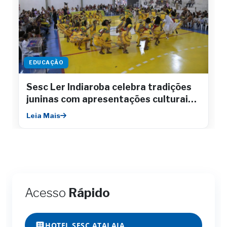
EDUCAÇÃO
Sesc Ler Indiaroba celebra tradições
juninas com apresentações culturais e
integração comunitária
Leia Mais
Acesso
Rápido
HOTEL SESC ATALAIA