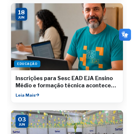
18
JUN
EDUCAÇÃO
Inscrições para Sesc EAD EJA Ensino
Médio e formação técnica acontecem
até julho
Leia Mais
03
JUN