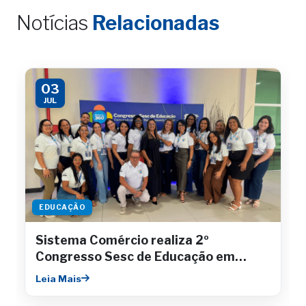
Notícias
Relacionadas
03
JUL
EDUCAÇÃO
Sistema Comércio realiza 2º
Congresso Sesc de Educação em
Aracaju
Leia Mais