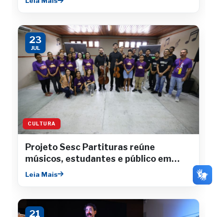
Leia Mais
23
JUL
CULTURA
Projeto Sesc Partituras reúne
músicos, estudantes e público em
concertos gratuitos
Leia Mais
21