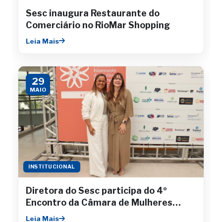
Sesc inaugura Restaurante do
Comerciário no RioMar Shopping
Leia Mais
29
MAIO
INSTITUCIONAL
Diretora do Sesc participa do 4º
Encontro da Câmara de Mulheres
Empresárias da Fecomércio
Leia Mais