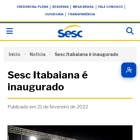
Skip
conteúdo
|
|
|
|
CREDENCIAL PLENA
RESERVAS
MESA BRASIL
FALE CONOSCO
to
|
OUVIDORIA
TRANSPARÊNCIA
content
Início
Notícia
Sesc Itabaiana é inaugurado
Sesc Itabaiana é
inaugurado
Publicado em 21 de fevereiro de 2022