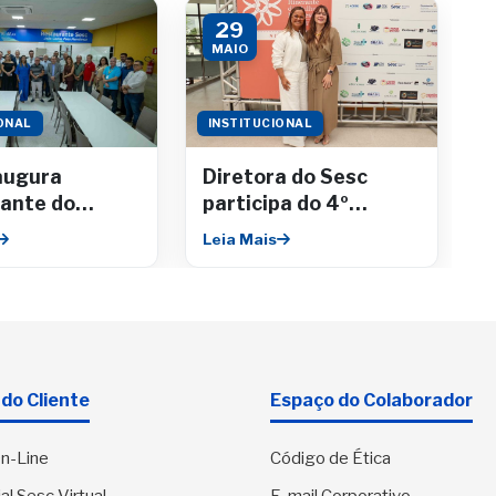
29
MAIO
ONAL
INSTITUCIONAL
augura
Diretora do Sesc
ante do
participa do 4º
ário no
Encontro da Câmara
Leia Mais
Shopping
de Mulheres
Empresárias da
Fecomércio
do Cliente
Espaço do Colaborador
n-Line
Código de Ética