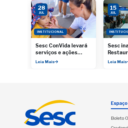
28
15
JUL
JUL
INSTITUCIONAL
INSTITUCI
Sesc ConVida levará
Sesc in
serviços e ações
Restaur
gratuitas para o
Comerci
Leia Mais
Leia Mais
Riomar Shopping
RioMar 
Espaço 
Boleto O