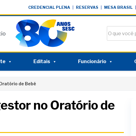
CREDENCIAL PLENA
|
RESERVAS
|
MESA BRASIL
|
Buscar no si
cio
nte
Editais
Funcionário
 Oratório de Bebé
gestor no Oratório de