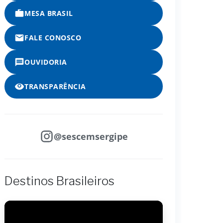
MESA BRASIL
FALE CONOSCO
OUVIDORIA
TRANSPARÊNCIA
@sescemsergipe
Destinos Brasileiros