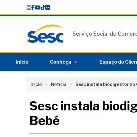
Skip
conteúdo
to
content
Serviço Social do Comér
Início
Conheça
Espaço do Clie
Início
Notícia
Sesc instala biodigestor no
Sesc instala biodi
Bebé