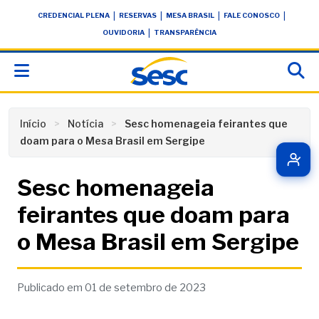
Skip
conteúdo
|
|
|
|
CREDENCIAL PLENA
RESERVAS
MESA BRASIL
FALE CONOSCO
to
|
OUVIDORIA
TRANSPARÊNCIA
content
Início
Notícia
Sesc homenageia feirantes que
doam para o Mesa Brasil em Sergipe
Sesc homenageia
feirantes que doam para
o Mesa Brasil em Sergipe
Publicado em 01 de setembro de 2023