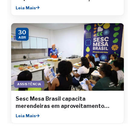
Sergipe
Leia Mais
30
ABR
ASSISTÊNCIA
Sesc Mesa Brasil capacita
merendeiras em aproveitamento
integral de alimentos
Leia Mais