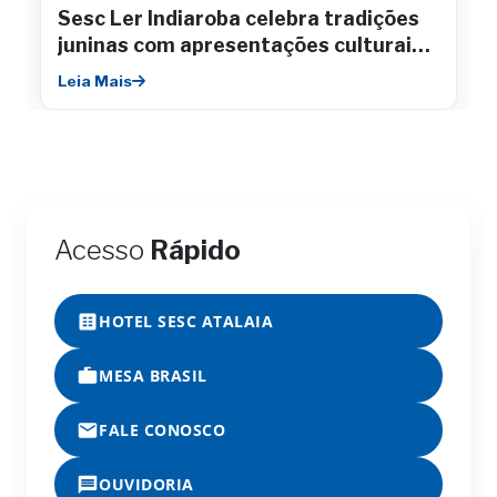
Sesc Ler Indiaroba celebra tradições
juninas com apresentações culturais e
integração comunitária
Leia Mais
Acesso
Rápido
HOTEL SESC ATALAIA
MESA BRASIL
FALE CONOSCO
OUVIDORIA