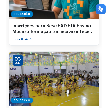
EDUCAÇÃO
Inscrições para Sesc EAD EJA Ensino
Médio e formação técnica acontecem
até julho
Leia Mais
03
JUN
EDUCAÇÃO