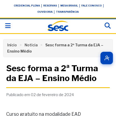
Skip
conteúdo
|
|
|
|
CREDENCIAL PLENA
RESERVAS
MESA BRASIL
FALE CONOSCO
to
|
OUVIDORIA
TRANSPARÊNCIA
content
Início
Notícia
Sesc forma a 2ª Turma da EJA –
Ensino Médio
Sesc forma a 2ª Turma
da EJA – Ensino Médio
Publicado em 02 de fevereiro de 2024
Curso gratuito na modalidade EAD