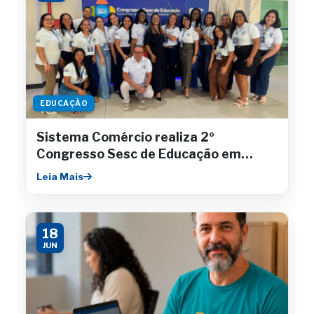
EDUCAÇÃO
Sistema Comércio realiza 2º
Congresso Sesc de Educação em
Aracaju
Leia Mais
18
JUN