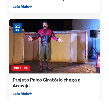
concertos gratuitos
Leia Mais
21
JUL
CULTURA
Projeto Palco Giratório chega a
Aracaju
Leia Mais