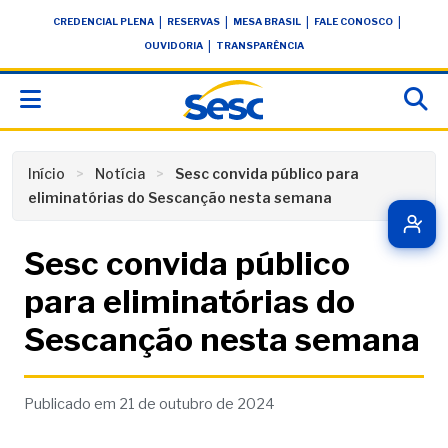
Skip
conteúdo
|
|
|
|
CREDENCIAL PLENA
RESERVAS
MESA BRASIL
FALE CONOSCO
to
|
OUVIDORIA
TRANSPARÊNCIA
content
Início
Notícia
Sesc convida público para
eliminatórias do Sescanção nesta semana
Sesc convida público
para eliminatórias do
Sescanção nesta semana
Publicado em 21 de outubro de 2024