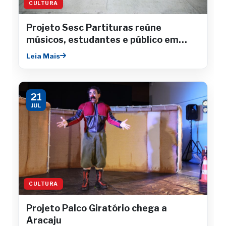
CULTURA
Projeto Sesc Partituras reúne
músicos, estudantes e público em
concertos gratuitos
Leia Mais
21
JUL
CULTURA
Projeto Palco Giratório chega a
Aracaju