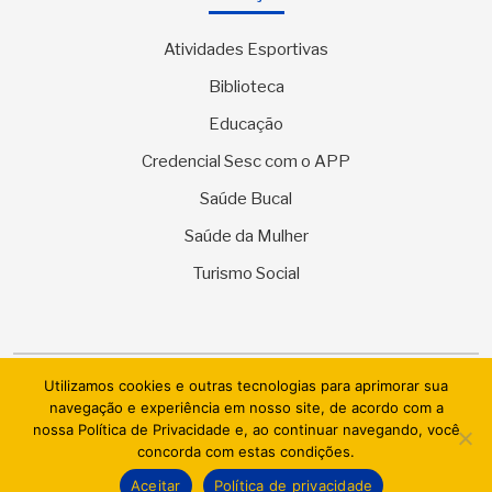
Atividades Esportivas
Biblioteca
Educação
Credencial Sesc com o APP
Saúde Bucal
Saúde da Mulher
Turismo Social
Utilizamos cookies e outras tecnologias para aprimorar sua
© 2026 SESC Sergipe - Serviço Social do Comércio. Todos os
navegação e experiência em nosso site, de acordo com a
direitos reservados.
nossa Política de Privacidade e, ao continuar navegando, você
concorda com estas condições.
AI.BRAZIL TECHNOLOGIES & DATACENTER LTDA
Aceitar
Política de privacidade