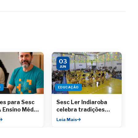
03
JUN
O
EDUCAÇÃO
ões para Sesc
Sesc Ler Indiaroba
 Ensino Médio
celebra tradições
ção técnica
juninas com
Leia Mais
em até julho
apresentações
culturais e