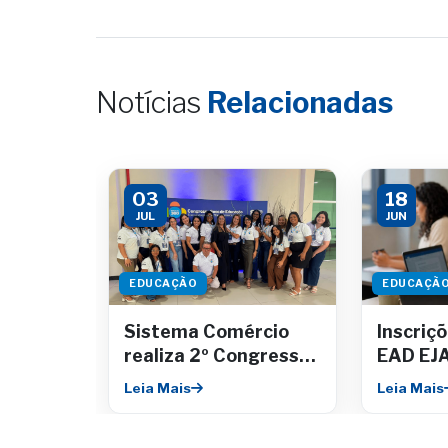
Notícias
Relacionadas
03
18
JUL
JUN
EDUCAÇÃO
EDUCAÇÃ
Sistema Comércio
Inscriç
realiza 2º Congresso
EAD EJA
Sesc de Educação em
e forma
Leia Mais
Leia Mais
Aracaju
acontec