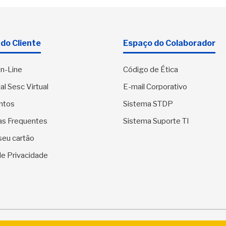
integração
comunitária
do Cliente
Espaço do Colaborador
n-Line
Código de Ética
al Sesc Virtual
E-mail Corporativo
ntos
Sistema STDP
as Frequentes
Sistema Suporte TI
seu cartão
 de Privacidade
SESC Sergipe - Serviço Social do Comércio. Todos os direitos res