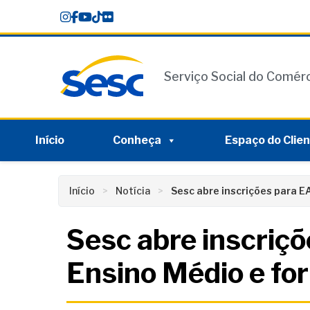
Skip
conteúdo
to
content
Serviço Social do Comér
Início
Conheça
Espaço do Clie
Início
Notícia
Sesc abre inscrições para E
Sesc abre inscriç
Ensino Médio e fo