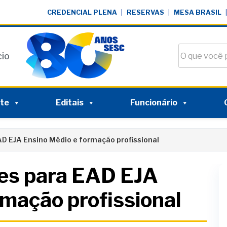
CREDENCIAL PLENA
|
RESERVAS
|
MESA BRASIL
|
Buscar no si
cio
nte
Editais
Funcionário
AD EJA Ensino Médio e formação profissional
ões para EAD EJA
rmação profissional