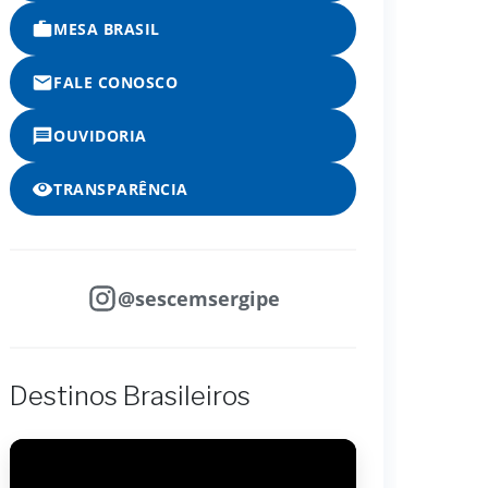
MESA BRASIL
FALE CONOSCO
OUVIDORIA
TRANSPARÊNCIA
@sescemsergipe
Destinos Brasileiros