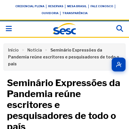
Skip
conteúdo
|
|
|
|
CREDENCIAL PLENA
RESERVAS
MESA BRASIL
FALE CONOSCO
to
|
OUVIDORIA
TRANSPARÊNCIA
content
Início
Notícia
Seminário Expressões da
Pandemia reúne escritores e pesquisadores de todo o
país
Seminário Expressões da
Pandemia reúne
escritores e
pesquisadores de todo o
país