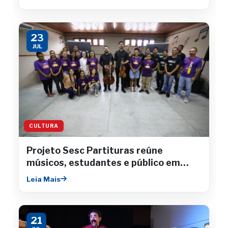
23
JUL
CULTURA
Projeto Sesc Partituras reúne
músicos, estudantes e público em
concertos gratuitos
Leia Mais
21