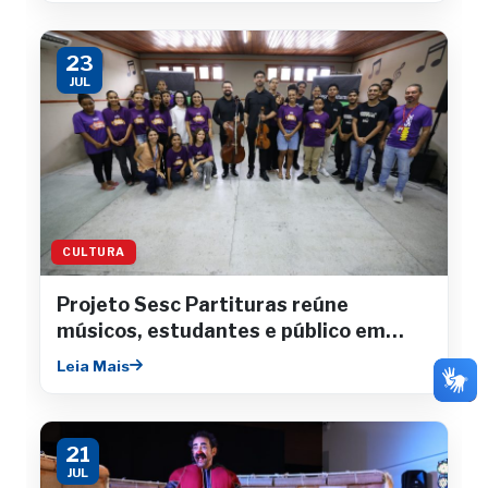
23
JUL
CULTURA
Projeto Sesc Partituras reúne
músicos, estudantes e público em
concertos gratuitos
Leia Mais
21
JUL