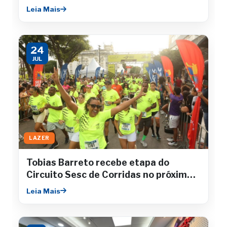
Leia Mais
24
JUL
LAZER
Tobias Barreto recebe etapa do
Circuito Sesc de Corridas no próximo
sábado
Leia Mais