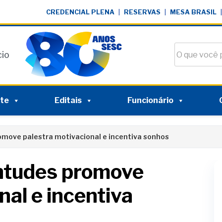
CREDENCIAL PLENA
|
RESERVAS
|
MESA BRASIL
|
Buscar no si
cio
nte
Editais
Funcionário
omove palestra motivacional e incentiva sonhos
entudes promove
nal e incentiva