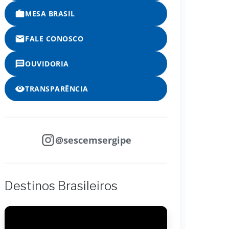
MESA BRASIL
FALE CONOSCO
OUVIDORIA
TRANSPARÊNCIA
@sescemsergipe
Destinos Brasileiros