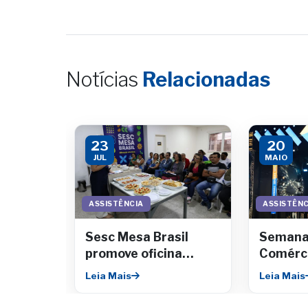
Notícias
Relacionadas
23
20
JUL
MAIO
ASSISTÊNCIA
ASSISTÊNC
Sesc Mesa Brasil
Semana
promove oficina
Comérc
lanches práticos e
milhare
Leia Mais
Leia Mais
saudáveis
destaca