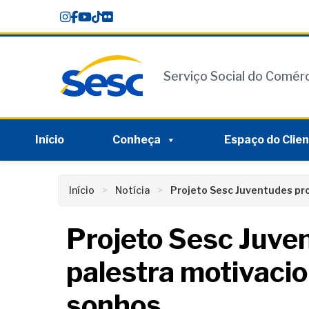
Skip
conteúdo
to
content
Serviço Social do Comér
Início
Conheça
Espaço do Clie
Início
Notícia
Projeto Sesc Juventudes pr
Projeto Sesc Juv
palestra motivacio
sonhos