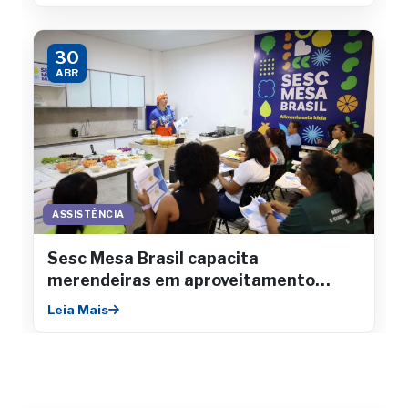
30
ABR
ASSISTÊNCIA
Sesc Mesa Brasil capacita
merendeiras em aproveitamento
integral de alimentos
Leia Mais