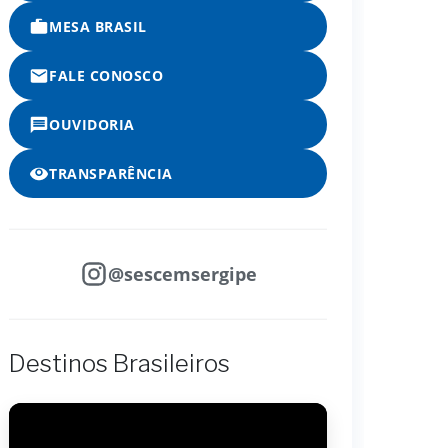
MESA BRASIL
FALE CONOSCO
OUVIDORIA
TRANSPARÊNCIA
@sescemsergipe
Destinos Brasileiros