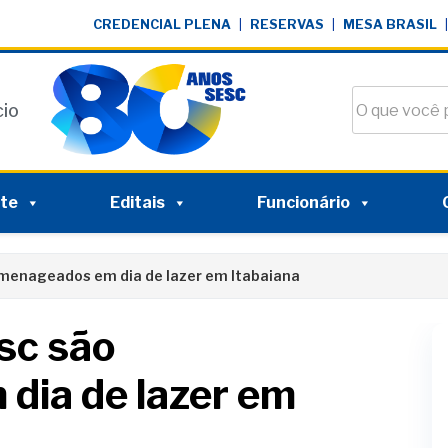
CREDENCIAL PLENA
|
RESERVAS
|
MESA BRASIL
|
Buscar no si
cio
nte
Editais
Funcionário
menageados em dia de lazer em Itabaiana
sc são
dia de lazer em