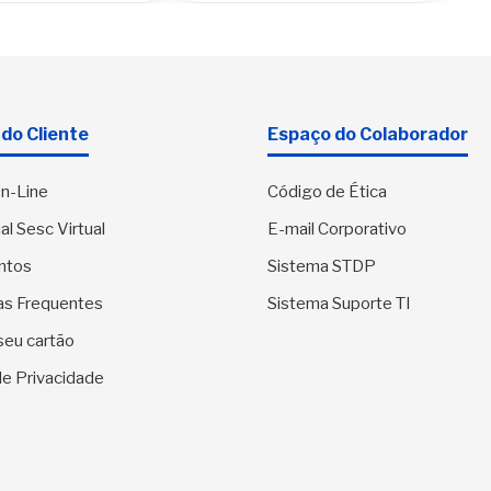
culturais e
integração
comunitária
do Cliente
Espaço do Colaborador
n-Line
Código de Ética
al Sesc Virtual
E-mail Corporativo
ntos
Sistema STDP
as Frequentes
Sistema Suporte TI
seu cartão
 de Privacidade