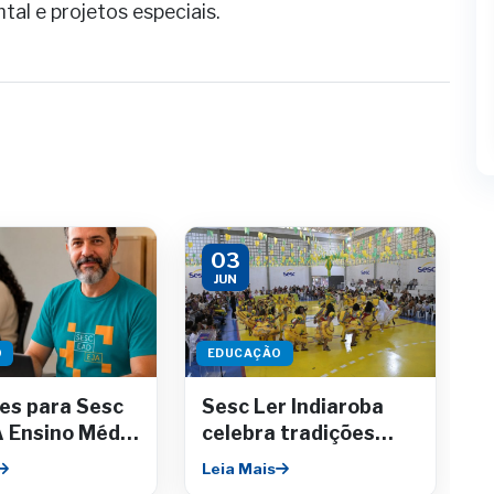
tal e projetos especiais.
03
JUN
O
EDUCAÇÃO
ões para Sesc
Sesc Ler Indiaroba
 Ensino Médio
celebra tradições
ção técnica
juninas com
Leia Mais
em até julho
apresentações