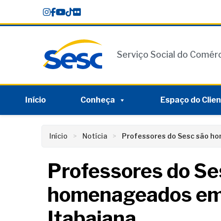
Skip
conteúdo
to
content
Serviço Social do Comér
Início
Conheça
Espaço do Clie
Início
Notícia
Professores do Sesc são ho
Professores do Se
homenageados em 
Itabaiana