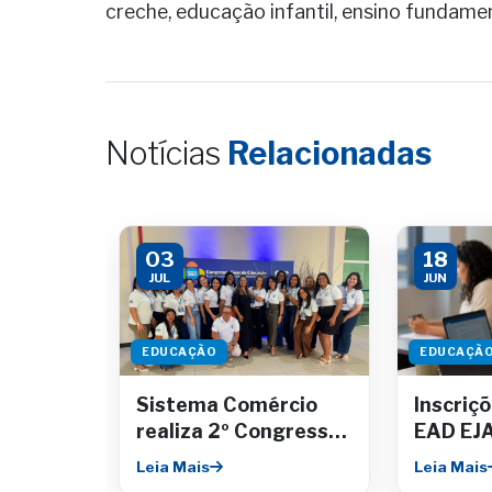
creche, educação infantil, ensino fundamen
Notícias
Relacionadas
03
18
JUL
JUN
EDUCAÇÃO
EDUCAÇÃ
Sistema Comércio
Inscriç
realiza 2º Congresso
EAD EJA
Sesc de Educação em
e forma
Leia Mais
Leia Mais
Aracaju
acontec