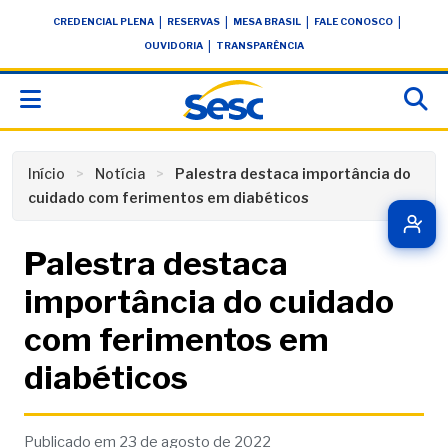
Skip
conteúdo
|
|
|
|
CREDENCIAL PLENA
RESERVAS
MESA BRASIL
FALE CONOSCO
to
|
OUVIDORIA
TRANSPARÊNCIA
content
Início
Notícia
Palestra destaca importância do
cuidado com ferimentos em diabéticos
Palestra destaca
importância do cuidado
com ferimentos em
diabéticos
Publicado em 23 de agosto de 2022