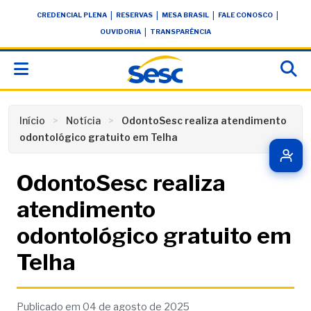
Skip
conteúdo
|
|
|
|
CREDENCIAL PLENA
RESERVAS
MESA BRASIL
FALE CONOSCO
to
|
OUVIDORIA
TRANSPARÊNCIA
content
Início
Notícia
OdontoSesc realiza atendimento
odontológico gratuito em Telha
OdontoSesc realiza
atendimento
odontológico gratuito em
Telha
Publicado em 04 de agosto de 2025