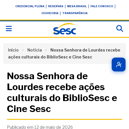
Skip
conteúdo
|
|
|
|
CREDENCIAL PLENA
RESERVAS
MESA BRASIL
FALE CONOSCO
to
|
OUVIDORIA
TRANSPARÊNCIA
content
Início
Notícia
Nossa Senhora de Lourdes recebe
ações culturais do BiblioSesc e Cine Sesc
Nossa Senhora de
Lourdes recebe ações
culturais do BiblioSesc e
Cine Sesc
Publicado em 12 de maio de 2026